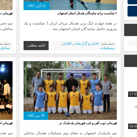
22 آبان 1402
3 شکست برای نمایندگان هندبال استان اصفهان
قهرمانی د
در هفته چهارم لیگ برتر هندبال مردان ایران 3 شکست و یک
تیم دختر
پیروزی حاصل نمایندگان استان اصفهان شد. ...
ساحلی من
اخبار و گزارشات
آقایان
دسته بندی :
,
,
دسته بن
ادامه مطلب
مسابقات
ساحلی
17.0
ی
29 تیر 1402
قهرمانی ذوب آهن و نایب قهرمانی پادمایدک در
قهرمانی اص
09.0
تیم پادمایدک اصفهان به مقام دوم مسابقات هندبال ساحلی
تیم هند