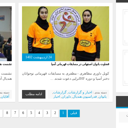
24 اردیبهشت 1402
قضاوت بانوان اصفهانی در مسابقات قهرمانی آسیا
نشست هم‌ا
کوبل داوری مظاهری - مظفری به مسابقات قهرمانی نوجوانان
نشست هم‌
دختر آسیا و دوره IHFتراپی دعوت شدند. ...
هندبال آس
اخبار و گزارشات
گزارشات
دسته بندی :
,
,
دسته بن
ادامه مطلب
بانوان
فدراسیون هندبال
داوران
اخبار
آقایان
,
,
,
,
ویژه
قبلی
1
2
3
4
5
6
7
8
ن