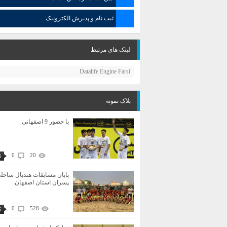
ثبت نام و پذیرش الکترونیک
لینک های مرتبط
Datalife Engine Farsi
بلاک نمونه
با حضور 9 اصفهانی
0
20
5
پایان مسابقات هندبال ساحل
پسران استان اصفهان
0
528
6