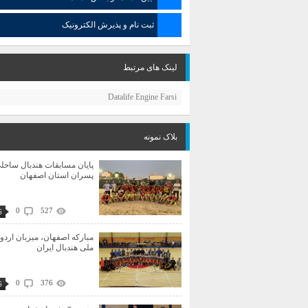
ثبت نام و پذیرش الکترونیک
لینک های مرتبط
Datalife Engine Farsi
بلاک نمونه
پایان مسابقات هندبال ساحل
پسران استان اصفهان
0
527
6
مبارکه اصفهان، میزبان اردو
ملی هندبال ایران
0
376
6