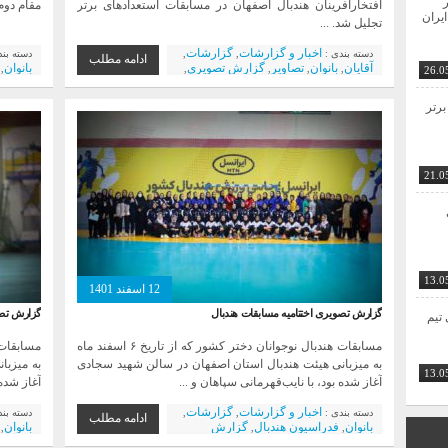
ر
افتخارآفرینان هندبال اصفهان در مسابقات استعداد‌های برتر
مقام دوم
ایران
تجلیل شد. ...
اخبار و گزارشات
گزارشات
دسته بندی :
,
,
دسته بن
ادامه مطلب
آقایان
بانوان
تصاویر
گزارش تصویری
بانوان
,
,
,
,
,
26.0
نمایندگان استان
تیم آقایان
تیم بانوان
بانوان
,
,
,
,
هندبال آموزشی و آکادمیک
اخبار ویژه
,
برتر
21.0
13.0
12 اسفند 1401
گزارش تصویری اختتامیه مسابقات هندبال
گزارش تصو
ی تیم
مسابقات هندبال نوجوانان دختر کشور که از تاریخ ۶ اسفند ماه
به میزبانی هیئت هندبال استان اصفهان در سالن شهید سجادی
به میزبا
13.0
آغاز شده بود، با نایب‌قهرمانی سپاهان و ...
آغاز شده 
اخبار و گزارشات
گزارشات
دسته بندی :
,
,
دسته بن
ادامه مطلب
بانوان
فدراسیون هندبال
گزارش
بانوان
,
,
,
تصویری
نمایندگان استان
تیم بانوان
نمایندگ
,
,
,