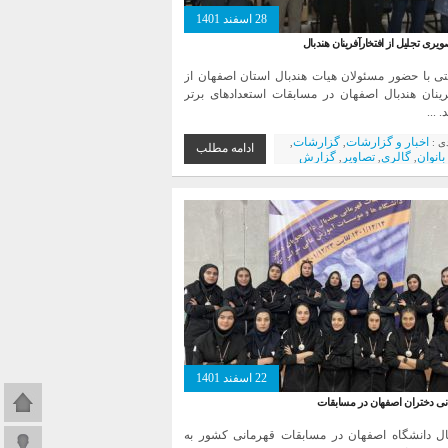
28 اسفند 1401
ری تجلیل از افتخارآفرینان هندبال
ی با حضور مسئولان هیات هندبال استان اصفهان از
رینان هندبال اصفهان در مسابقات استعداد‌های برتر
 ...
اخبار و گزارشات
گزارشات
دی :
,
,
ادامه مطلب
بانوان
گالری
تصاویر
گزارش
,
,
,
نمایندگان استان
تیم آقایان
تیم
,
,
,
هندبال آموزشی و آکادمیک
22 اسفند 1401
صفحه اص
انی دختران اصفهان در مسابقات
بال دانشگاه اصفهان در مسابقات قهرمانی کشور به
ورود به 