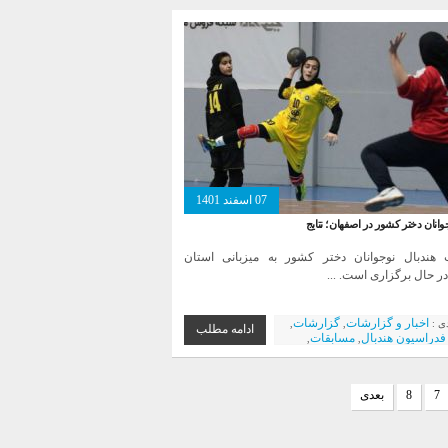
بارکه سپاهان
هندبال آموزشی و
,
ک
07 اسفند 1401
وانان دختر کشور در اصفهان؛ نتایج
 هندبال نوجوانان دختر کشور به میزبانی استان
ر حال برگزاری است. ...
اخبار و گزارشات
گزارشات
دی :
,
,
ادامه مطلب
فدراسیون هندبال
مسابقات
,
,
ان استان
تیم بانوان
باشگاه ها
,
,
,
بارکه سپاهان
هندبال آموزشی و
,
ک
7
8
بعدی