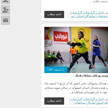
 دست یافت. ...
عضویت د
اخبار و گزارشات
گزارشات
دی :
,
,
ادامه مطلب
مسابقات
نمایندگان استان
تیم
,
,
تماس با م
دانشگاه ها
12 اسفند 1401
یری روز پایانی مسابقات هندبال
مسابقات هندبال نوجوانان دختر کشور که از تاریخ ۶ اسفند ماه
نی هیئت هندبال استان اصفهان در سالن شهید سجادی
بود، با نایب‌قهرمانی سپاهان و ...
اخبار و گزارشات
گزارشات
دی :
,
,
ادامه مطلب
فدراسیون هندبال
مسابقات
,
,
ان استان
تیم بانوان
باشگاه ها
,
,
,