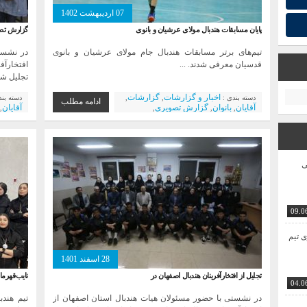
07 اردیبهشت 1402
پایان مسابقات هندبال مولای عرشیان و بانوی
گزارش تصوی
تیم‌های برتر مسابقات هندبال جام مولای عرشیان و بانوی
در نشست
قدسیان معرفی شدند. ...
افتخارآف
تجلیل شد.
اخبار و گزارشات
گزارشات
دسته بندی :
,
,
دسته بن
ادامه مطلب
آقایان
بانوان
گزارش تصویری
آقایان
,
,
,
,
مسابقات
هندبال آموزشی و آکادمیک
تصویری
,
,
کانون ها و مدارس هندبال
بانوان
,
ی
09.0
ی تیم
28 اسفند 1401
تجلیل از افتخارآفرینان هندبال اصفهان در
نایب‌قهرم
04.0
در نشستی با حضور مسئولان هیات هندبال استان اصفهان از
تیم هند