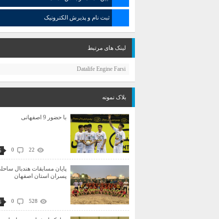
ثبت نام و پذیرش الکترونیک
لینک های مرتبط
Datalife Engine Farsi
بلاک نمونه
با حضور 9 اصفهانی
0
22
5
پایان مسابقات هندبال ساحل
پسران استان اصفهان
0
528
6