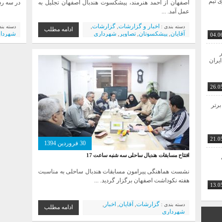
ی تیم
اصفهان از احمد هنرمند، پیشکسوت هندبال اصفهان تجلیل به
در سه رد
عمل آمد. ...
اخبار و گزارشات
گزارشات
دسته بندی :
,
,
دسته بن
ادامه مطلب
آقایان
پیشکسوتان
تصاویر
شهرداری
شهردا
,
,
,
04.0
ر
ایران
26.0
برتر
21.0
30 فروردین 1394
افتتاح مسابقات هندبال ساحلی سه شنبه ساعت 17
نشست هماهنگی پیرامون مسابقات هندبال ساحلی به مناسبت
هفته نکوداشت اصفهان برگزار گردید. ...
13.0
گزارشات
آقایان
اخبار
دسته بندی :
,
,
,
ادامه مطلب
شهرداری