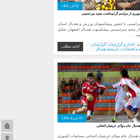
02 آذر 1401
یری از مراسم گرامیداشت مجید میرحسینی
راسمی با حضور پیشکسوتان ورزش و هندبال استان
از مجید میرحسینی پیشکسوت هندبال اصفهان تجلیل
. ...
اخبار و گزارشات
گزارشات
دی :
,
,
ادامه مطلب
 و افتخارات
تاریخچه هندبال
,
پیشکسوتان
گالری
تصاویر
,
,
,
,
ه
گزارش تصویری
شهرداری
,
,
01 خرداد 1394
صفحه اص
ندبال جام مولای عرشیان/انتخابی
هندبال جام مولای عرشیان انتخابی مسابقات کشوری
ورود به 