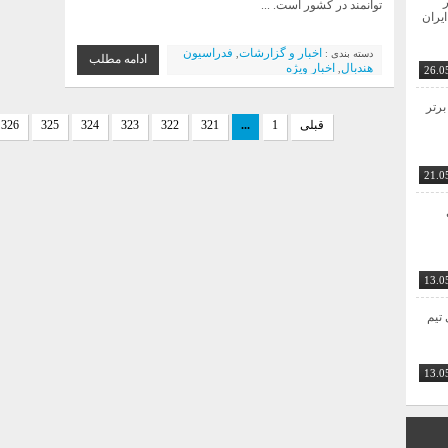
ر
توانمند در کشور است. ...
ایران
اخبار و گزارشات
فدراسیون
دسته بندی :
,
ادامه مطلب
هندبال
اخبار ویژه
,
26.0
برتر
قبلی
1
...
321
322
323
324
325
326
21.0
13.0
ی تیم
13.0