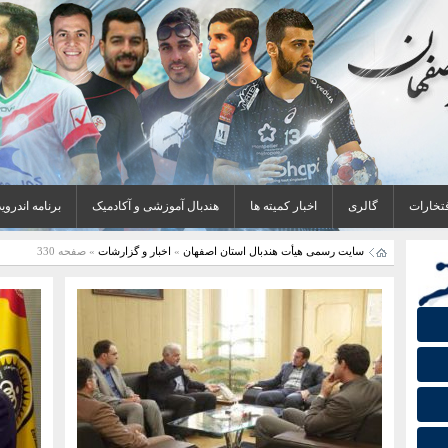
فتخارات
گالری
اخبار کمیته ها
هندبال آموزشی و آکادمیک
برنامه اندروید
سایت رسمی هیأت هندبال استان اصفهان
»
اخبار و گزارشات
» صفحه 330