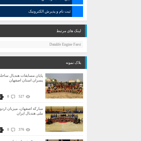
ثبت نام و پذیرش الکترونیک
لینک های مرتبط
Datalife Engine Farsi
بلاک نمونه
پایان مسابقات هندبال ساحل
پسران استان اصفهان
0
527
6
مبارکه اصفهان، میزبان اردو
ملی هندبال ایران
0
376
6