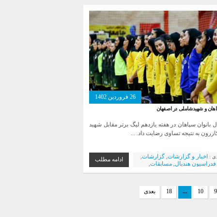
26 فروردین 1402
هان و شهید‌شاملی در اصفهان
ال بانوان سپاهان در هفته یازدهم لیگ برتر مقابل شهید
زرون به نتیجه تساوی رضایت داد. ...
اخبار و گزارشات
گزارشات
دی :
,
,
ادامه مطلب
فدراسیون هندبال
مسابقات
,
,
بارکه سپاهان
9
10
...
18
بعدی