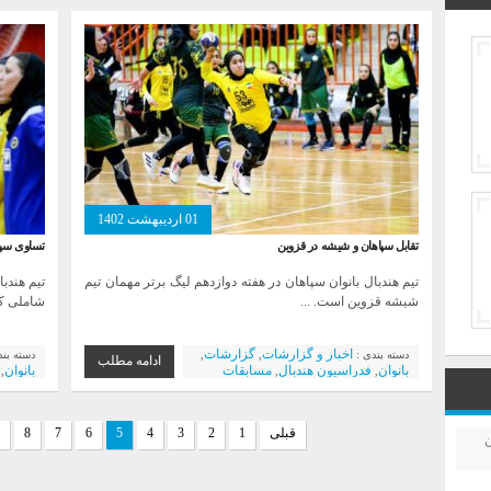
کانون ها و مدارس هندبال
01 اردیبهشت 1402
تقابل سپاهان و شیشه در قزوین
تساوی سپا
تیم هندبال بانوان سپاهان در هفته دوازدهم لیگ برتر مهمان تیم
تیم‌ هندب
شیشه قزوین است. ...
شاملی کا
اخبار و گزارشات
گزارشات
دسته بندی :
,
,
دسته بن
ادامه مطلب
بانوان
فدراسیون هندبال
مسابقات
بانوان
,
,
,
فولاد م
قبلی
1
2
3
4
5
6
7
8
ن