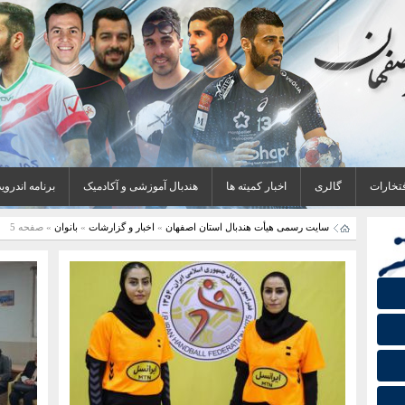
فتخارات
گالری
اخبار کمیته ها
هندبال آموزشی و آکادمیک
برنامه اندروید
سایت رسمی هیأت هندبال استان اصفهان
»
اخبار و گزارشات
»
بانوان
» صفحه 5