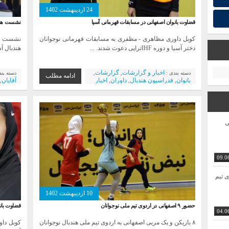
24 اردیبهشت 1402
قضاوت بانوان اصفهانی در مسابقات قهرمانی آسیا
نشست هم‌ا
کوبل داوری مظاهری - مظفری به مسابقات قهرمانی نوجوانان
نشست هم‌
دختر آسیا و دوره IHFتراپی دعوت شدند. ...
هندبال آس
اخبار و گزارشات
گزارشات
دسته بندی :
,
,
دسته بن
ادامه مطلب
بانوان
فدراسیون هندبال
داوران
اخبار
آقایان
,
,
,
,
ویژه
ی
09.0
ی تیم
10 اردیبهشت 1402
حضور ۹ اصفهانی در اردوی تیم ملی نوجوانان
قضاوت بانو
04.0
۸ بازیکن و یک مربی اصفهانی به اردوی تیم ملی هندبال نوجوانان
کوبل داو