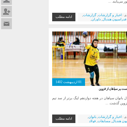
 می‌یابند. ...
عضویت د
اخبار و گزارشات
گزارشات
دی :
,
,
ادامه مطلب
فدراسیون هندبال
داوران
,
,
تماس با م
ات
نمایندگان استان
,
01 اردیبهشت 1402
ت پر سپاهان از قزوین
ال بانوان سپاهان در هفته دوازدهم لیگ برتر از سد تیم
ین گذشت. ...
اخبار و گزارشات
بانوان
دی :
,
,
ادامه مطلب
ون هندبال
مسابقات
فولاد
,
,
 سپاهان