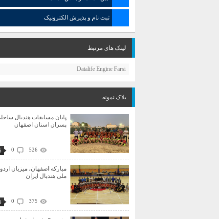
ثبت نام و پذیرش الکترونیک
لینک های مرتبط
Datalife Engine Farsi
بلاک نمونه
پایان مسابقات هندبال ساحل
پسران استان اصفهان
0
526
6
مبارکه اصفهان، میزبان اردو
ملی هندبال ایران
0
375
6