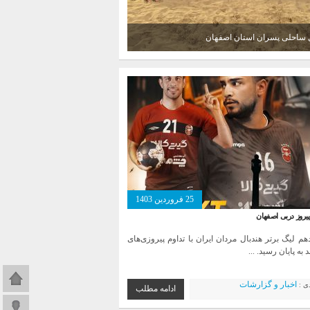
ل ساحلی پسران استان اصفهان
25 فروردین 1403
پیروز دربی اصفهان
هم لیگ برتر هندبال مردان ایران با تداوم پیروزی‌های
 به پایان رسید. ...
صفحه اص
اخبار و گزارشات
دی :
ادامه مطلب
ورود به 