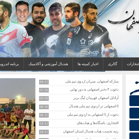
فتخارات
گالری
اخبار کمیته ها
هندبال آموزشی و آکادمیک
برنامه اندروید
دعوت ۴ دختر اصفهانی به دور نهایی
05:56
آراتایل اصفهان قهرمان لیگ برتر
09:08
8 اصفهانی در اردوی تیم ملی هندبال
08:50
دعوت از 6 اصفهانی به اردوی تیم ملی
08:32
افتخاری: باشگاه‌ها و هیات‌های
18:42
رتبه نخست هیات هندبال استان اصفهان
18:21
دیانا رضایی بهترین بازیکن دیدار
16:53