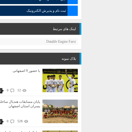
ثبت نام و پذیرش الکترونیک
لینک های مرتبط
Datalife Engine Farsi
بلاک نمونه
با حضور 9 اصفهانی
0
12
5
پایان مسابقات هندبال ساحل
پسران استان اصفهان
0
528
6