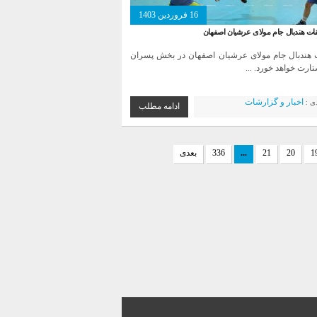
16 فروردین 1403
قات هندبال جام مولای عرشیان اصفهان
 هندبال جام مولای عرشیان اصفهان در بخش پسران
ارت خواهد خورد. ...
اخبار و گزارشات
دی :
ادامه مطلب
1
20
21
...
336
بعدی