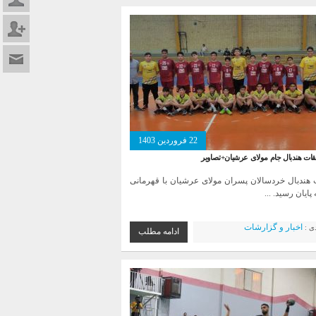
عضویت د
تماس با م
22 فروردین 1403
بقات هندبال جام مولای عرشیان+تصاویر
هندبال خردسالان پسران مولای عرشیان با قهرمانی
 پایان رسید. ...
اخبار و گزارشات
دی :
ادامه مطلب