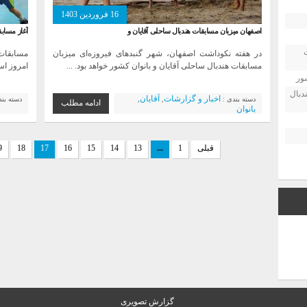
16 فروردین 1403
اصفهان میزبان مسابقات هندبال ساحلی آقایان و
آغاز مساب
در هفته نکوداشت اصفهان، شهر گنبدهای فیروزه‌ای میزبان
مسابقات
مسابقات هندبال ساحلی آقایان و بانوان کشور خواهد بود. ...
امروز است
دبال
اخبار و گزارشات
آقایان
دسته بندی :
,
,
دسته بن
ادامه مطلب
بانوان
قبلی
1
...
13
14
15
16
17
18
9
گزارش تصویری