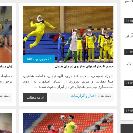
ی تیم
04.0
ر
ایران
26.0
25 فروردین 1403
برتر
حضور 6 دختر اصفهانی به اردوی تیم ملی هندبال
پایان مسا
شهزاد نصوحی، سعیده غضنفری، الهه نیکان، فاطمه شاهین،
مسابقات 
صبا دهقانی و مریم نوروزی از استان اصفهان به اردوی
برخوار به
21.0
آماده‌سازی تیم ملی هندبال جوانان ایران دعوت شدند. ...
اخبار و گزارشات
دسته بندی :
دسته بن
ادامه مطلب
13.0