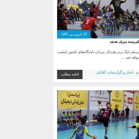
20 فروردین 1403
یتی‌پسند میزبان هستند
زدهم لیگ برتر هندبال مردان باشگاه‌های کشور امشب
اهد شد. ...
اخبار و گزارشات
آقایان
دی :
,
ادامه مطلب