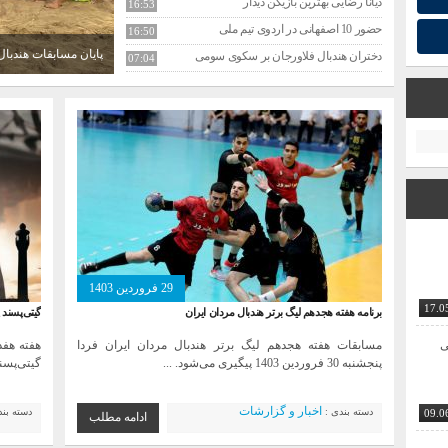
حضور 10 اصفهانی در اردوی تیم ملی
16:50
دختران هندبال فلاورجان بر سکوی سومی
07:04
پایان مسابقات هندبا
جشنواره مینی‌هندبال در اصفهان
07:52
با حضور ۵ اصفهانی
10:19
دیدار سیدحسن افتخاری با سرپرست آموزش
05:58
مربی برجسته هندبال در راس
05:39
آئین تجلیل از پیشکسوتان و ملی پوشان
23:13
دیدار رئیس فدراسیون هندبال با
23:01
برگزاری مجمع عمومی سالیانه هیات
22:54
نایب قهرمانی هندبال ساحلی ایران در
15:41
با حضور 9 اصفهانی
06:31
29 فروردین 1403
پایان مسابقات هندبال ساحلی پسران
08:58
17.0
برنامه هفته هجدهم لیگ برتر هندبال مردان ایران
گیتی‌پسند 
مبارکه اصفهان، میزبان اردوی تیم ملی
09:15
ی
مسابقات هفته هجدهم لیگ برتر هندبال مردان ایران فردا
هفته هفد
پنجشنبه 30 فروردین 1403 پیگیری می‌شود. ...
گیتی‌پسند
اخبار و گزارشات
دسته بندی :
دسته بن
09.0
ادامه مطلب