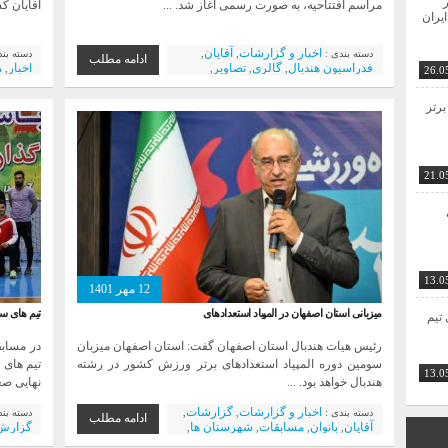
ر
مراسم افتتاحیه، به صورت رسمی آغاز شد. ...
آقایان ک
ایران
اخبار و گزارشات
آقایان
دسته بندی :
,
,
دسته بن
ادامه مطلب
فدراسیون هندبال
گالری
تصاویر
اخبار
م
,
,
,
,
26.0
مسابقات
شهرستان ها
هندبال آموزشی
استان
,
,
,
و آکادمیک
کانون ها و مدارس هندبال
,
,
برتر
اخبار ویژه
21.0
13.0
12 مهر 1401
میزبانی استان اصفهان در المپیاد استعداد‌های
تیم های سپ
ی تیم
رئیس هیات هندبال استان اصفهان گفت: استان اصفهان میزبان
در مسابق
سومین دوره المپیاد استعدادهای برتر ورزش کشور در رشته
تیم های 
13.0
هندبال خواهد بود. ...
نهایی صعو
اخبار و گزارشات
گزارشات
دسته بندی :
,
,
دسته بن
ادامه مطلب
آقایان
بانوان
مسابقات
شهرستان ها
گزارش
,
,
,
,
هندبال آموزشی و آکادمیک
اخبار ویژه
اخبار و
,