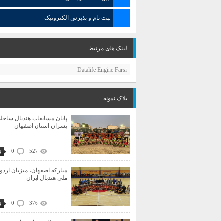
ثبت نام و پذیرش الکترونیک
لینک های مرتبط
Datalife Engine Farsi
بلاک نمونه
پایان مسابقات هندبال ساحل
پسران استان اصفهان
0
527
6
مبارکه اصفهان، میزبان اردو
ملی هندبال ایران
0
376
6