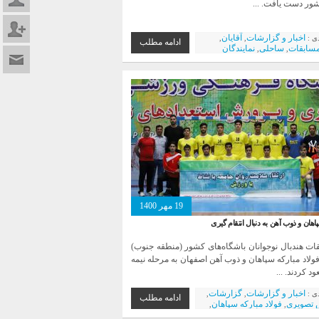
شور دست یافت. ...
عضویت د
اخبار و گزارشات
آقایان
دی :
,
,
ادامه مطلب
سابقات
ساحلی
نمایندگان
,
,
تماس با م
تیم آقایان
اخبار ویژه
,
19 مهر 1400
اهان و ذوب آهن به دنبال انتقام گیری
ات هندبال نوجوانان باشگاه‌های کشور (منطقه جنوب)
فولاد مبارکه سپاهان و ذوب آهن اصفهان به مرحله نیمه
د کردند. ...
اخبار و گزارشات
گزارشات
دی :
,
,
ادامه مطلب
 تصویری
فولاد مبارکه سپاهان
,
,
یژه