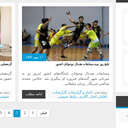
17 مهر 1400
نتایج روز دوم مسابقات هندبال نوجوانان کشور
گردهمایی 
مسابقات هندبال نوجوانان باشگاه‌های کشور امروز نیز به
گردهمای
میزبانی شهر گنبدهای فیروزه ای پیگیری شد. عکاس: محدثه
حضور مسئ
صالحی خبرنگار: پژمان سلطانی ...
اخبار و گزارشات
گزارشات
دسته بندی :
,
,
دسته بن
ادامه مطلب
آقایان
اخبار
گالری
روابط عمومی
عمومی
,
,
,
,
مسابقات
اخبار ویژه
,
قبلی
1
2
3
4
5
ن