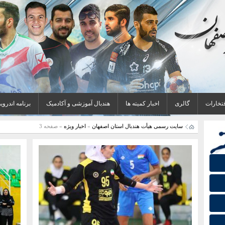
فتخارات
گالری
اخبار کمیته ها
هندبال آموزشی و آکادمیک
برنامه اندروید
سایت رسمی هیأت هندبال استان اصفهان
»
اخبار ویژه
» صفحه 3