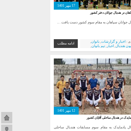
17 مهر 1401
ان در هندبال جوانان دختر کشور
ال جوانان سپاهان به مقام سوم کشور دست یافت. ...
اخبار و گزارشات
بانوان
دی :
,
,
ادامه مطلب
ون هندبال
اخبار
تیم بانوان
,
,
,
ها
فولاد مبارکه سپاهان
اخبار
,
,
12 مهر 1401
صفحه اص
ایدک در هندبال ساحلی آقایان کشور
ال پادما‌یدک به مقام سوم مسابقات هندبال ساحلی
ورود به 