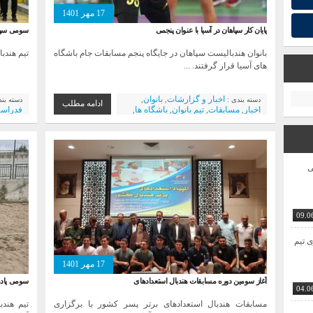
17 مهر 1401
پایان کار سپاهان در آسیا با عنوان پنجمی
سومی سپاه
بانوان هندبالیست سپاهان در جایگاه پنجم مسابقات جام باشگاه
تیم هندب
های آسیا قرار گرفتند. ...
اخبار و گزارشات
بانوان
دسته بندی :
,
,
دسته بن
ادامه مطلب
اخبار
مسابقات
تیم بانوان
باشگاه ها
فدراسی
,
,
,
,
فولاد مبارکه سپاهان
اخبار ویژه
باشگاه 
,
ویژه
ی
09.0
ی تیم
17 مهر 1401
آغاز سومین دوره مسابقات هندبال استعداد‌های
سومی پادم
04.0
مسابقات هندبال استعداد‌های برتر پسر کشور با برگزاری
تیم هندب